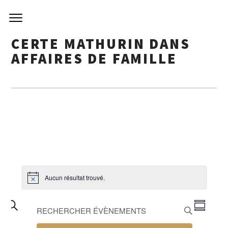
CERTE MATHURIN DANS
AFFAIRES DE FAMILLE
Aucun résultat trouvé.
RECHERCHE
NAVI
Saisir
Recherche
Summary
ET
mot-
DE