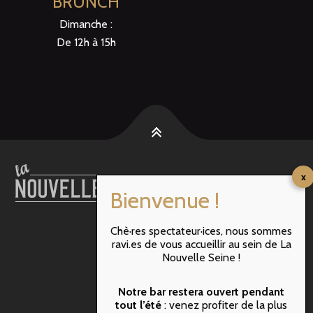
BRUNCH
Dimanche :
De 12h à 15h
Chè·res spectateur·ices, nous sommes
RER B : ST MICHEL
ravi.es de vous accueillir au sein de La
M10 : Maubert Mutualité
Nouvelle Seine !
M4 : Cité
M1 & M11 : Hôtel de Ville
Notre bar restera ouvert pendant
BATOBUS: N-Dame de Paris
tout l’été
: venez profiter de la plus