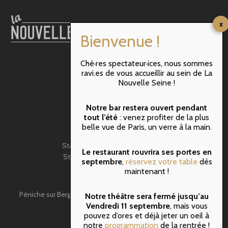
Chè·res spectateur·ices, nous sommes
RER B : ST MICHEL
ravi.es de vous accueillir au sein de La
M10 : Maubert Mutualité
Nouvelle Seine !
M4 : Cité
M1 & M11 : Hôtel de Ville
Notre bar restera ouvert pendant
BATOBUS: N-Dame de Paris
tout l’été
: venez profiter de la plus
belle vue de Paris, un verre à la main.
VELIB
Station N°5107 – rue de Pontoise
Le restaurant rouvrira ses portes en
Station N°5009 – rue de Fouarre
septembre
,
réservez votre table
dès
BUS: 47- Lagrange
maintenant !
Péniche sur Berges,face au 3 quai de Montebello 75005 Paris
Notre théâtre sera fermé jusqu’au
Vendredi 11 septembre
, mais vous
Tel: 01.43.54.08.08
pouvez d’ores et déjà jeter un oeil à
notre
programmation
de la rentrée !