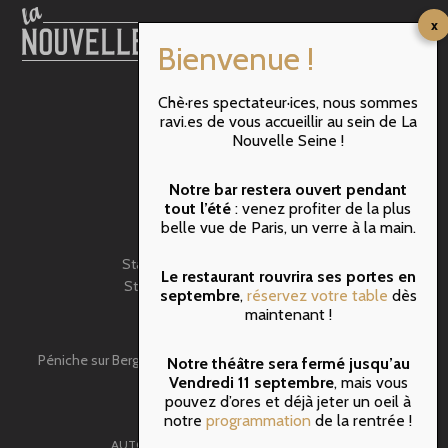
RER B : ST MICHEL
Chè·res spectateur·ices, nous sommes
ravi.es de vous accueillir au sein de La
M10 : Maubert Mutualité
Nouvelle Seine !
M4 : Cité
M1 & M11 : Hôtel de Ville
Notre bar restera ouvert pendant
BATOBUS: N-Dame de Paris
tout l’été
: venez profiter de la plus
belle vue de Paris, un verre à la main.
VELIB
Station N°5107 – rue de Pontoise
Le restaurant rouvrira ses portes en
Station N°5009 – rue de Fouarre
septembre
,
réservez votre table
dès
BUS: 47- Lagrange
maintenant !
Péniche sur Berges,face au 3 quai de Montebello 75005 Paris
Notre théâtre sera fermé jusqu’au
Tel: 01.43.54.08.08
Vendredi 11 septembre
, mais vous
pouvez d’ores et déjà jeter un oeil à
notre
programmation
de la rentrée !
AUTORISATIONS ET DROITS D’AUTEURS