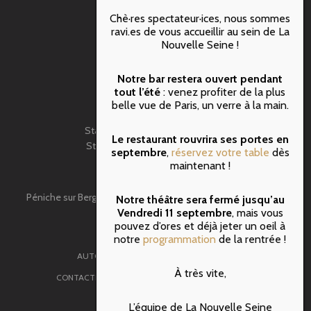
Chè·res spectateur·ices, nous sommes
RER B : ST MICHEL
ravi.es de vous accueillir au sein de La
M10 : Maubert Mutualité
Nouvelle Seine !
M4 : Cité
M1 & M11 : Hôtel de Ville
Notre bar restera ouvert pendant
BATOBUS: N-Dame de Paris
tout l’été
: venez profiter de la plus
belle vue de Paris, un verre à la main.
VELIB
Station N°5107 – rue de Pontoise
Le restaurant rouvrira ses portes en
Station N°5009 – rue de Fouarre
septembre
,
réservez votre table
dès
BUS: 47- Lagrange
maintenant !
Péniche sur Berges,face au 3 quai de Montebello 75005 Paris
Notre théâtre sera fermé jusqu’au
Vendredi 11 septembre
, mais vous
Tel: 01.43.54.08.08
pouvez d’ores et déjà jeter un oeil à
notre
programmation
de la rentrée !
AUTORISATIONS ET DROITS D’AUTEURS
À très vite,
CONTACTEZ NOTRE ÉQUIPE
MENTIONS LÉGALES
NASH AGENCE WEB OFFSHORE
L’équipe de La Nouvelle Seine