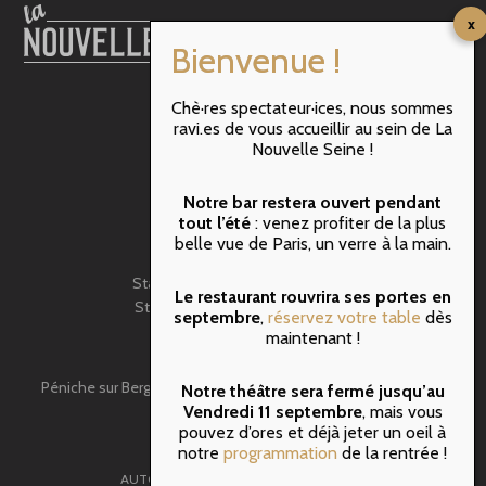
Chè·res spectateur·ices, nous sommes
RER B : ST MICHEL
ravi.es de vous accueillir au sein de La
M10 : Maubert Mutualité
Nouvelle Seine !
M4 : Cité
M1 & M11 : Hôtel de Ville
Notre bar restera ouvert pendant
BATOBUS: N-Dame de Paris
tout l’été
: venez profiter de la plus
belle vue de Paris, un verre à la main.
VELIB
Station N°5107 – rue de Pontoise
Le restaurant rouvrira ses portes en
Station N°5009 – rue de Fouarre
septembre
,
réservez votre table
dès
BUS: 47- Lagrange
maintenant !
Péniche sur Berges,face au 3 quai de Montebello 75005 Paris
Notre théâtre sera fermé jusqu’au
Vendredi 11 septembre
, mais vous
Tel: 01.43.54.08.08
pouvez d’ores et déjà jeter un oeil à
notre
programmation
de la rentrée !
AUTORISATIONS ET DROITS D’AUTEURS