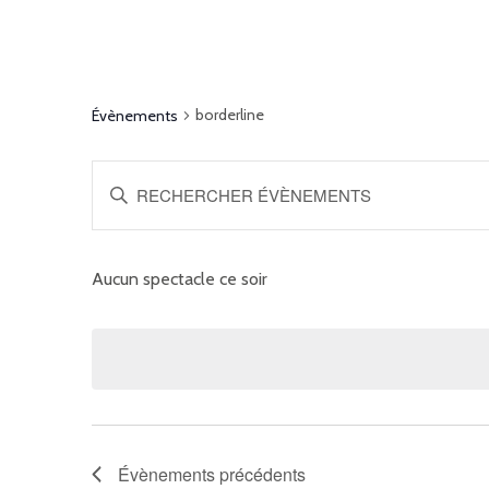
borderline
Évènements
RECHERCHE
Saisir
ET
mot-
clé.
NAVIGATION
Rechercher
Aucun spectacle ce soir
DE
Évènements
VUES
par
mot-
ÉVÈNEMENTS
clé.
Évènements
précédents