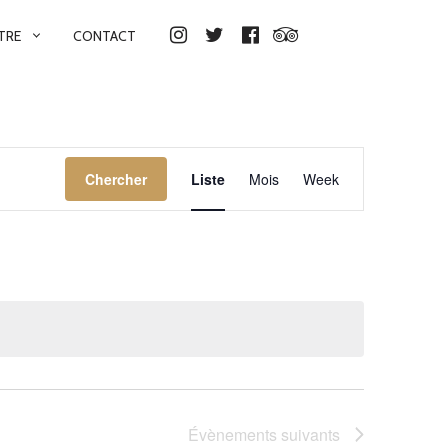
TRE
CONTACT
INSTAGRAM
TWITTER
FACEBOOK
TRIPADVISOR
NAVIGATION
Chercher
Liste
Mois
Week
DE
VUES
ÉVÈNEMENT
Évènements
suivants