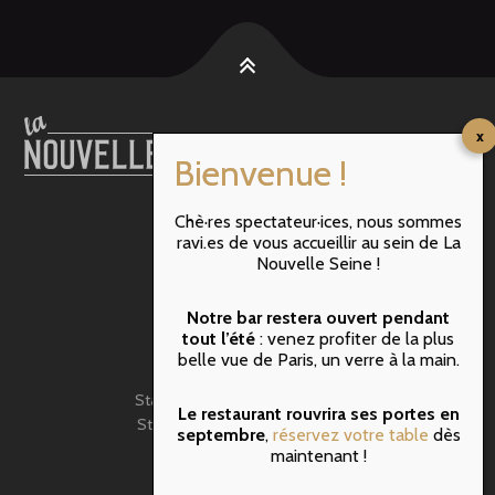
Chè·res spectateur·ices, nous sommes
RER B : ST MICHEL
ravi.es de vous accueillir au sein de La
M10 : Maubert Mutualité
Nouvelle Seine !
M4 : Cité
M1 & M11 : Hôtel de Ville
Notre bar restera ouvert pendant
BATOBUS: N-Dame de Paris
tout l’été
: venez profiter de la plus
belle vue de Paris, un verre à la main.
VELIB
Station N°5107 – rue de Pontoise
Le restaurant rouvrira ses portes en
Station N°5009 – rue de Fouarre
septembre
,
réservez votre table
dès
BUS: 47- Lagrange
maintenant !